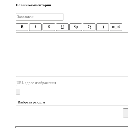
Новый комментарий
Sp
Q
:)
mp4
B
I
S
U