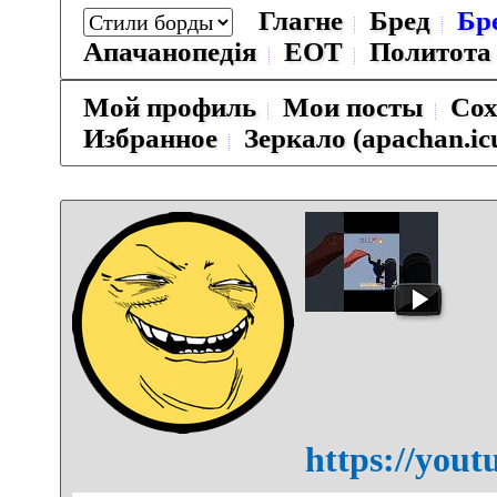
Глагне
Бред
Бр
Апачанопедiя
ЕОТ
Политота
Мой профиль
Мои посты
Сох
Избранное
Зеркало (apachan.ic
https://you