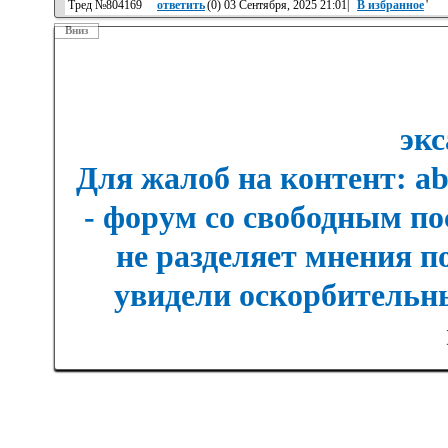
Тред №804169
ответить
(
0
) 03 Сентября, 2025 21:01|
В избранное
'
Вниз
экс
Для жалоб на контент: a
- форум со свободным п
не разделяет мнения п
увидели оскорбительны