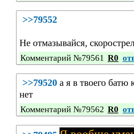
>>79552
Не отмазывайся, скоростре
Комментарий №79561
R0
от
>>79520
а я в твоего батю 
нет
Комментарий №79562
R0
от