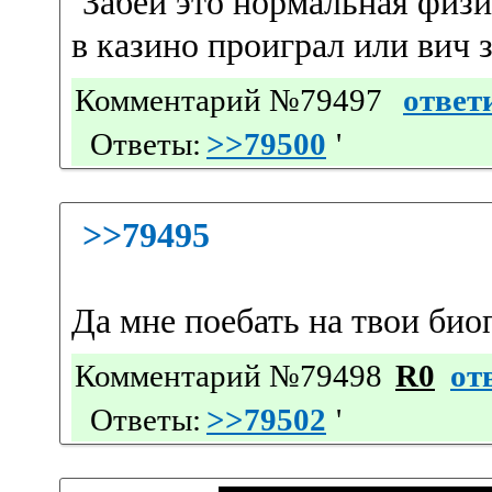
Забей это нормальная физи
в казино проиграл или вич 
Комментарий №79497
ответ
Ответы:
>>79500
'
>>79495
Да мне поебать на твои би
Комментарий №79498
R0
от
Ответы:
>>79502
'