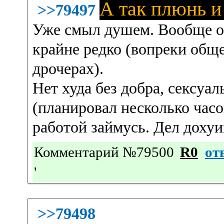
А так плюнь и
>>79497
Уже смыл душем. Вообще об
крайне редко (вопреки общ
дрочерах).
Нет худа без добра, сексуа
(планировал несколько часо
работой займусь. Дел доху
Комментарий №79500
R0
от
'
>>79498