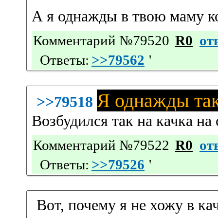
А я однажды в твою маму к
Комментарий №79520
R0
от
Ответы:
>>79562
'
Я однажды так
>>79518
Возбудился так на качка на
Комментарий №79522
R0
от
Ответы:
>>79526
'
Вот, почему я не хожу в ка