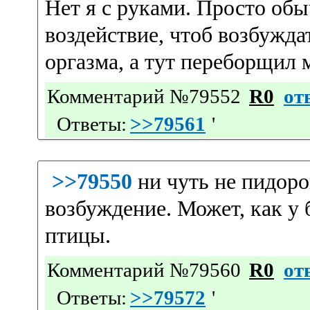
Нет я с руками. Просто обы
воздействие, чтоб возбуждат
оргазма, а тут переборщил 
Комментарий №79552
R0
от
Ответы:
>>79561
'
>>79550
ни чуть не пидоро
возбуждение. Может, как у
птицы.
Комментарий №79560
R0
от
Ответы:
>>79572
'