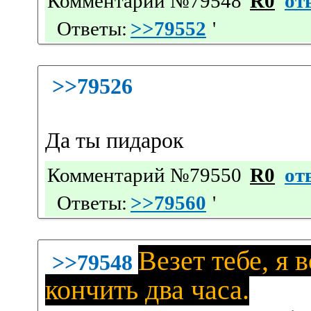
Комментарий №79548
R0
от
Ответы:
>>79552
'
>>79526
Да ты пидарок
Комментарий №79550
R0
от
Ответы:
>>79560
'
Везет тебе, я 
>>79548
кончить два часа.