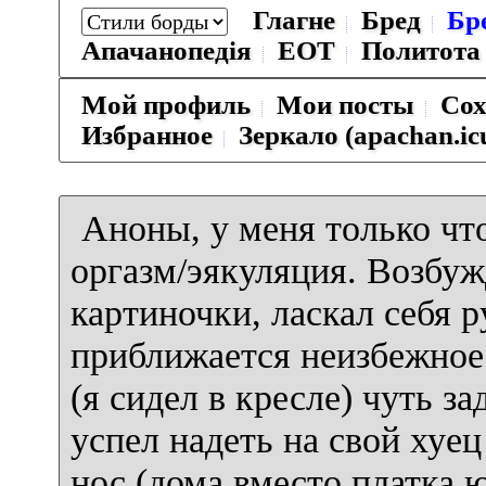
Глагне
Бред
Бр
Апачанопедiя
ЕОТ
Политота
Мой профиль
Мои посты
Сох
Избранное
Зеркало (apachan.ic
Аноны, у меня только чт
оргазм/эякуляция. Возбуж
картиночки, ласкал себя р
приближается неизбежное.
(я сидел в кресле) чуть з
успел надеть на свой хуе
нос (дома вместо платка 