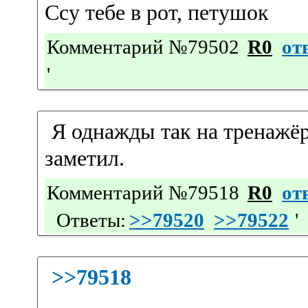
Ссу тебе в рот, петушок
Комментарий №79502
R0
от
'
Я однажды так на тренажёр
заметил.
Комментарий №79518
R0
от
Ответы:
>>79520
>>79522
'
>>79518