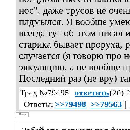
нос", даже трусов не оче
плдмылся. Я вообще умею
всегда тут об этом писал 
старика бывает проруха, р
случается (я говорю про 
эякуляцию, а не вообще п
Последний раз (не вру) та
Тред №79495
ответить
(
20
) 
Ответы:
>>79498
>>79563
|
Вниз