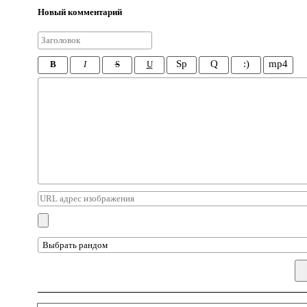
Новый комментарий
Sp
Q
:)
mp4
B
I
S
U