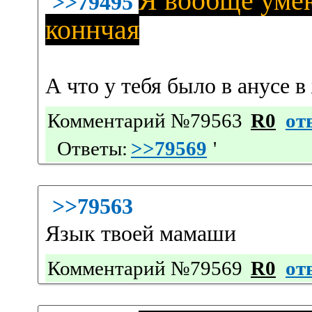
Я вообще умею
>>79495
коннчая
А что у тебя было в анусе 
Комментарий №79563
R0
от
Ответы:
>>79569
'
>>79563
Язык твоей мамаши
Комментарий №79569
R0
от