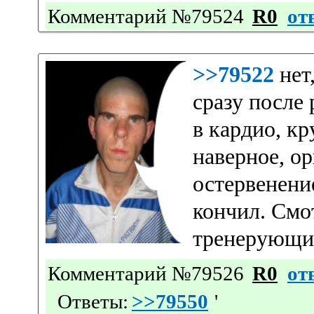
Комментарий №79524
R0
от
>>79522
нет
сразу после
в кардио, к
наверное, ор
остервенени
кончил. Смот
тренерующи
Комментарий №79526
R0
от
Ответы:
>>79550
'