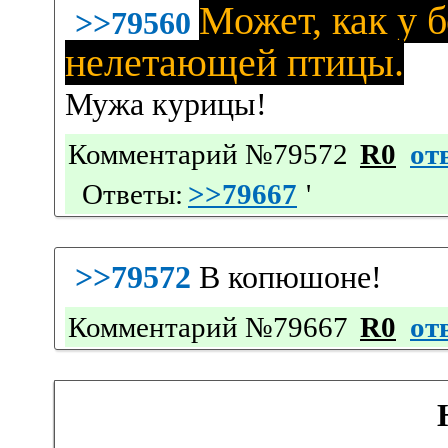
Может, как у 
>>79560
нелетающей птицы.
Мужа курицы!
Комментарий №79572
R0
от
Ответы:
>>79667
'
>>79572
В копюшоне!
Комментарий №79667
R0
от