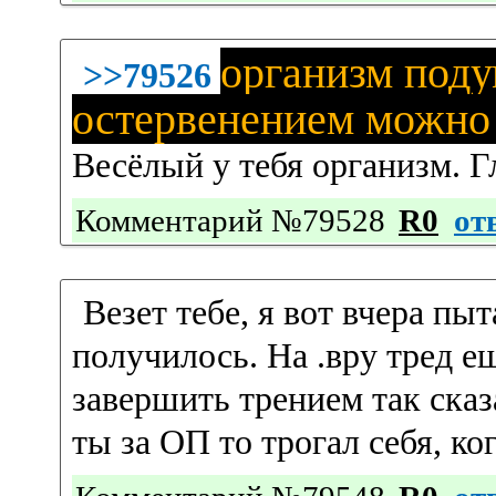
организм поду
>>79526
остервенением можно 
Весёлый у тебя организм. Г
Комментарий №79528
R0
от
Везет тебе, я вот вчера пыт
получилось. На .вру тред е
завершить трением так ска
ты за ОП то трогал себя, ко