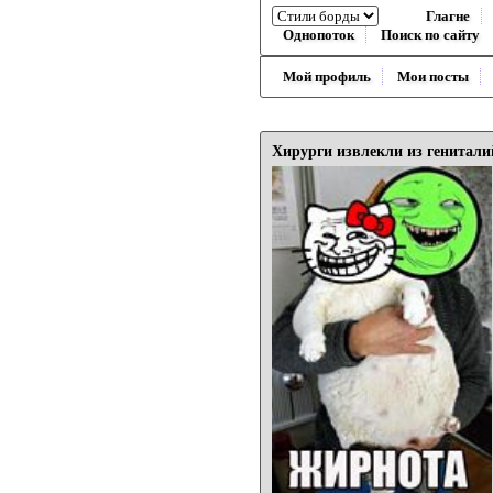
Глагне
Однопоток
Поиск по сайту
Мой профиль
Мои посты
Хирурги извлекли из генитали