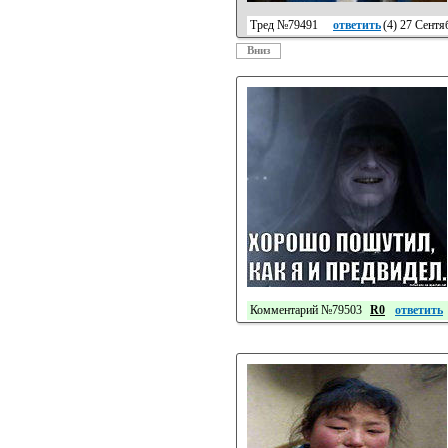
Тред №79491
ответить
(
4
) 27 Сентя
Вниз
Комментарий №79503
R0
ответить