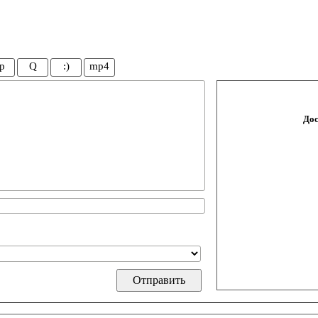
p
Q
:)
mp4
Дос