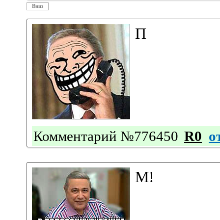
Вниз
П
Комментарий №776450
R0
о
М!