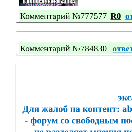
Комментарий №777577
R0
о
Комментарий №784830
отве
экс
Для жалоб на контент: a
- форум со свободным п
не разделяет мнения п