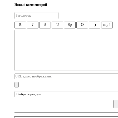
Новый комментарий
Sp
Q
:)
mp4
B
I
S
U