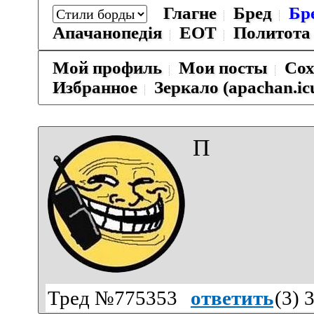
Глагне
Бред
Бр
Апачанопедiя
ЕОТ
Политота
Мой профиль
Мои посты
Сох
Избранное
Зеркало (apachan.ic
П
Тред №775353
ответить
(
3
) 