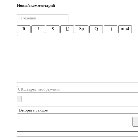
Новый комментарий
Sp
Q
:)
mp4
B
I
S
U