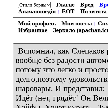
Глагне
Бред
Бр
Апачанопедiя
ЕОТ
Политота
Мой профиль
Мои посты
Сох
Избранное
Зеркало (apachan.ic
Вспомнил, как Слепаков 
вообще без радости автом
потому что легко и просто
долго,поэтому удовольств
шаровары. И представил:
Идёт (нет, грядёт! Он Вел
Хайфы. Хочет курить. Дум