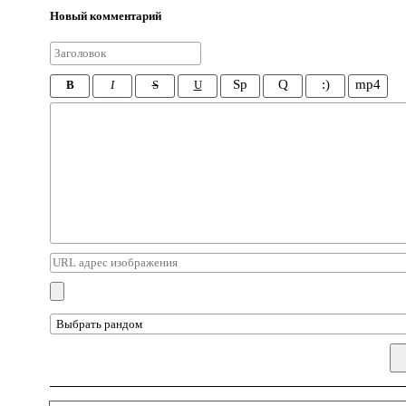
Новый комментарий
Sp
Q
:)
mp4
B
I
S
U