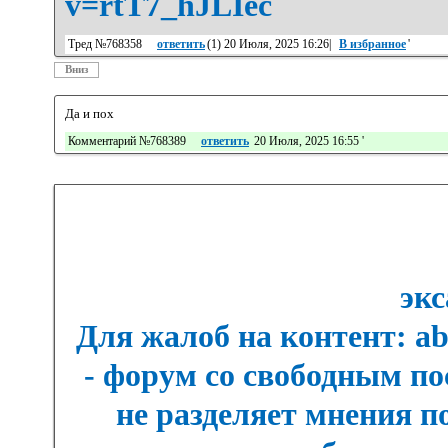
v=rtT7_hJLIec
Тред №768358
ответить
(
1
) 20 Июля, 2025 16:26|
В избранное
'
Вниз
Да и пох
Комментарий №768389
ответить
20 Июля, 2025 16:55
'
экс
Для жалоб на контент: a
- форум со свободным п
не разделяет мнения п