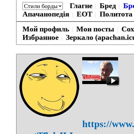
Глагне
Бред
Бр
Апачанопедiя
ЕОТ
Политота
Мой профиль
Мои посты
Сох
Избранное
Зеркало (apachan.ic
https://www