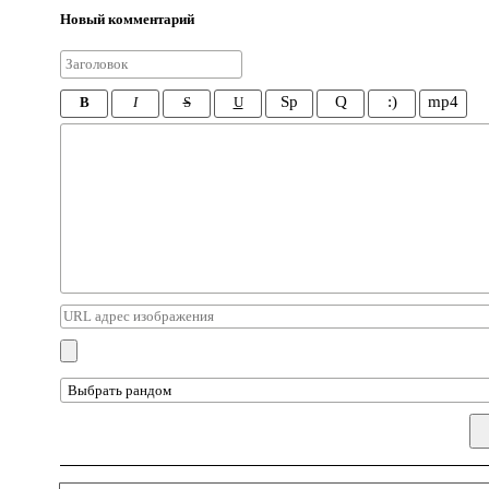
Новый комментарий
Sp
Q
:)
mp4
B
I
S
U