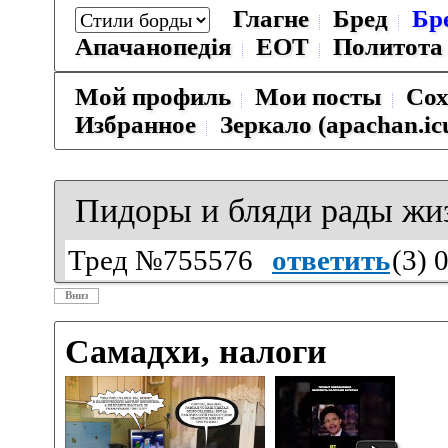
Глагне
Бред
Бр
Апачанопедiя
ЕОТ
Политота
Мой профиль
Мои посты
Сох
Избранное
Зеркало (apachan.ic
Пидоры и бляди рады жи
Тред №755576
ответить
(
3
) 
Вниз
Самадхи, налоги