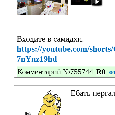
Входите в самадхи.
https://youtube.com/shor
7nYnz19hd
Комментарий №755744
R0
о
Ебать нерга