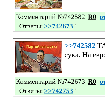
Комментарий №742582
R0
о
Ответы:
>>742673
'
>>742582
ТА
сука. На ев
Комментарий №742673
R0
о
Ответы:
>>742753
'