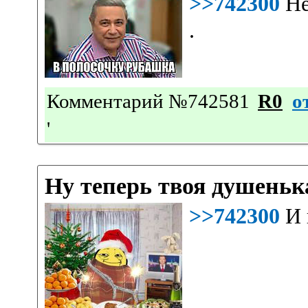
>>742300
Не
.
Комментарий №742581
R0
о
'
Ну теперь твоя душеньк
>>742300
И 