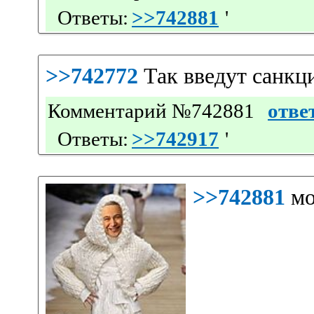
Ответы:
>>742881
'
>>742772
Так введут санкц
Комментарий №742881
отве
Ответы:
>>742917
'
>>742881
мо