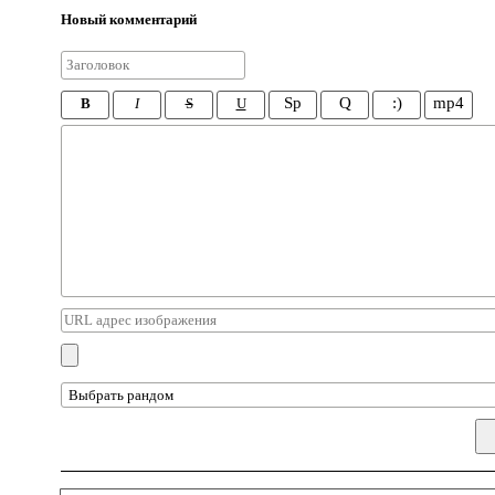
Новый комментарий
Sp
Q
:)
mp4
B
I
S
U