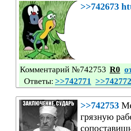
>>742673
ht
Комментарий №742753
R0
о
Ответы:
>>742771
>>74277
>>742753
Ме
грязную рабо
сопоставиш