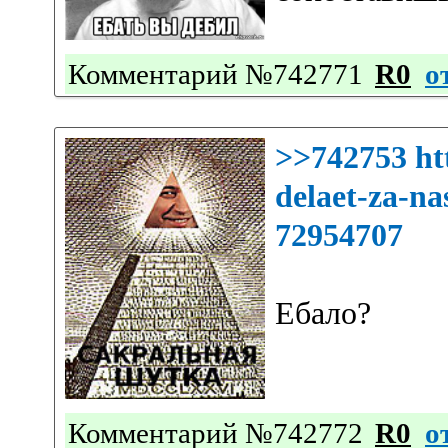
Комментарий №742771
R0
о
>>742753
ht
delaet-za-na
72954707
Ебало?
Комментарий №742772
R0
о