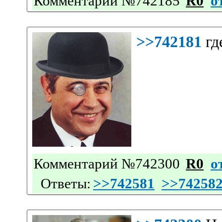
Комментарий №742185
R0
о
>>742181
гд
Комментарий №742300
R0
о
Ответы:
>>742581
>>74258