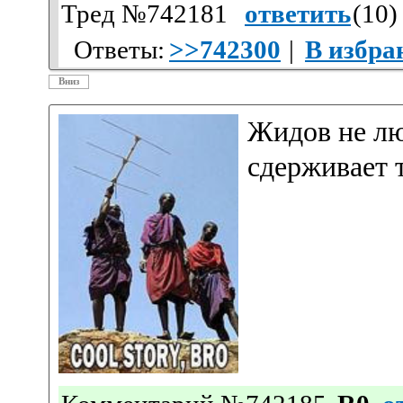
Тред №742181
ответить
(
10
)
Ответы:
>>742300
|
В избра
Вниз
Жидов не лю
сдерживает 