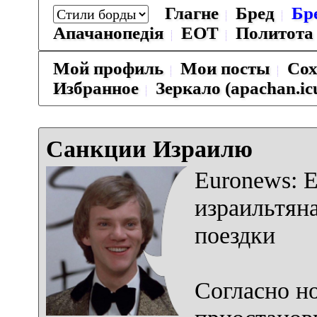
Глагне
Бред
Бр
Апачанопедiя
ЕОТ
Политота
Мой профиль
Мои посты
Сох
Избранное
Зеркало (apachan.ic
Санкции Израилю
Euronews: 
израильтян
поездки
Согласно н