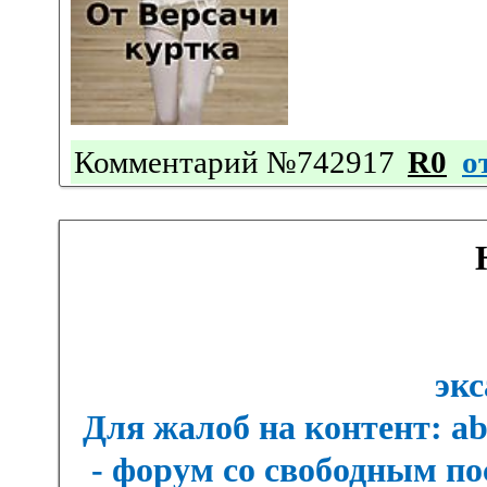
Комментарий №742917
R0
о
экс
Для жалоб на контент: a
- форум со свободным п