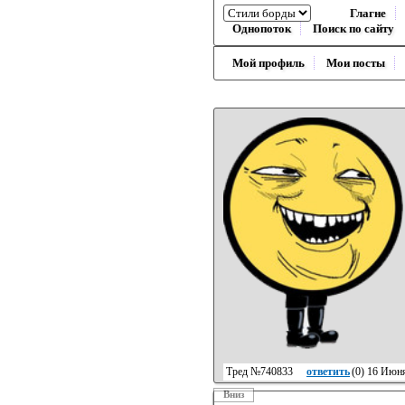
Глагне
Однопоток
Поиск по сайту
Мой профиль
Мои посты
Тред №740833
ответить
(
0
) 16 Июня
Вниз