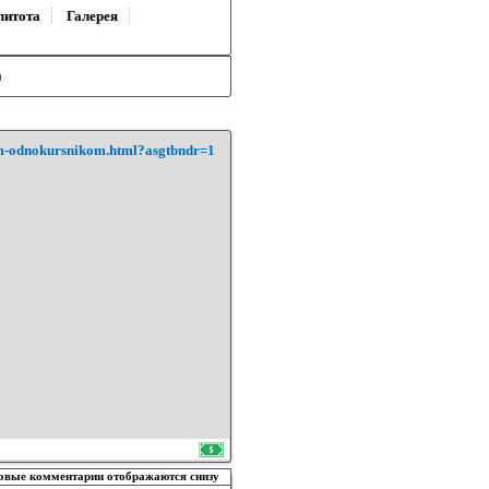
литота
Галерея
)
svoim-odnokursnikom.html?asgtbndr=1
овые комментарии отображаются снизу