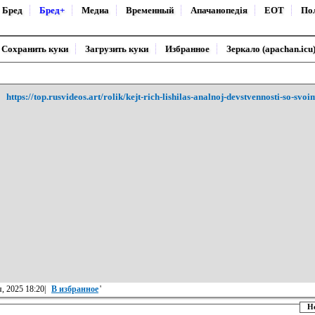
Бред
Бред+
Медиа
Временный
Апачанопедiя
ЕОТ
По
Сохранить куки
Загрузить куки
Избранное
Зеркало (apachan.icu
https://top.rusvideos.art/rolik/kejt-rich-lishilas-analnoj-devstvennosti-so-
, 2025 18:20|
В избранное
'
Н