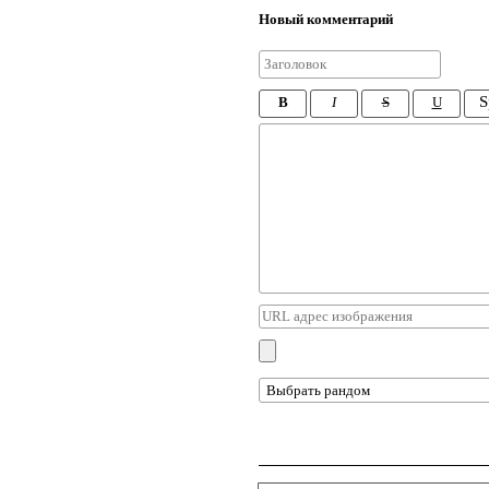
Новый комментарий
S
B
I
S
U