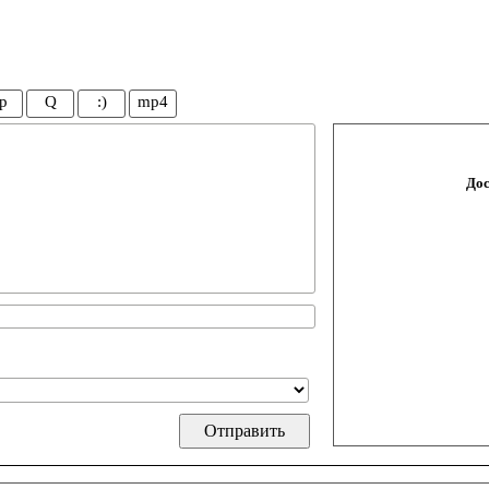
p
Q
:)
mp4
Дос