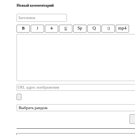
Новый комментарий
Sp
Q
:)
mp4
B
I
S
U