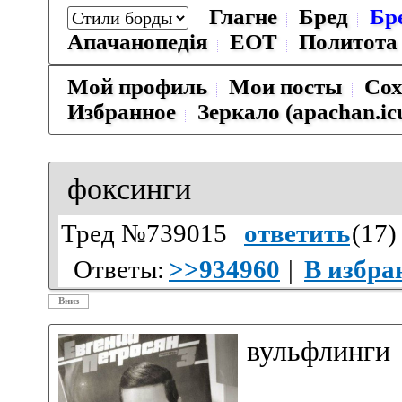
Глагне
Бред
Бр
Апачанопедiя
ЕОТ
Политота
Мой профиль
Мои посты
Сох
Избранное
Зеркало (apachan.ic
фоксинги
Тред №739015
ответить
(
17
)
Ответы:
>>934960
|
В избра
Вниз
вульфлинги