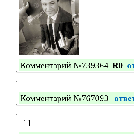
Комментарий №739364
R0
о
Комментарий №767093
отве
11