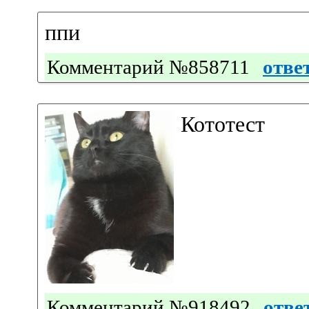
ппи
Комментарий №858711
отве
Кототест
Комментарий №918492
отве