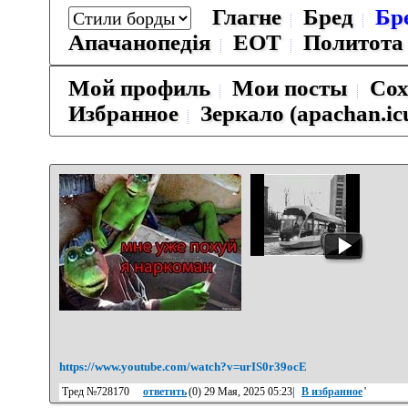
Глагне
Бред
Бр
Апачанопедiя
ЕОТ
Политота
Мой профиль
Мои посты
Сох
Избранное
Зеркало (apachan.ic
https://www.youtube.com/watch?v=urIS0r39ocE
Тред №728170
ответить
(
0
) 29 Мая, 2025 05:23|
В избранное
'