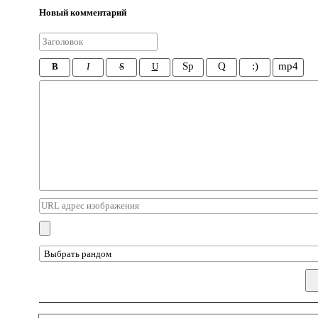
Новый комментарий
Sp
Q
:)
mp4
B
I
S
U