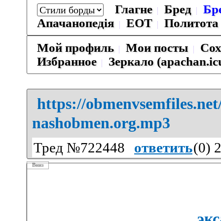
Глагне
Бред
Бр
Апачанопедiя
ЕОТ
Политота
Мой профиль
Мои посты
Сох
Избранное
Зеркало (apachan.ic
https://obmenvsemfiles.ne
nashobmen.org.mp3
Тред №722448
ответить
(
0
) 
Вниз
экс