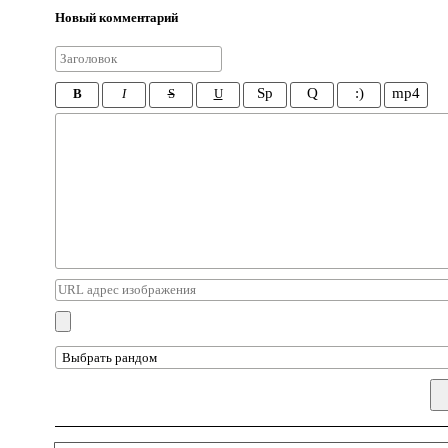
Новый комментарий
Sp
Q
:)
mp4
B
I
S
U