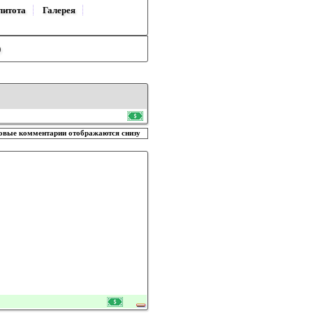
литота
Галерея
)
овые комментарии отображаются снизу