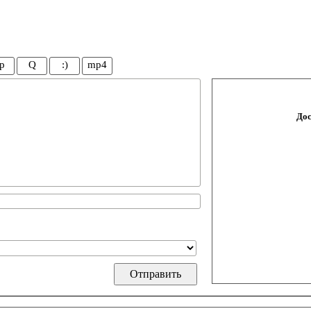
p
Q
:)
mp4
Дос