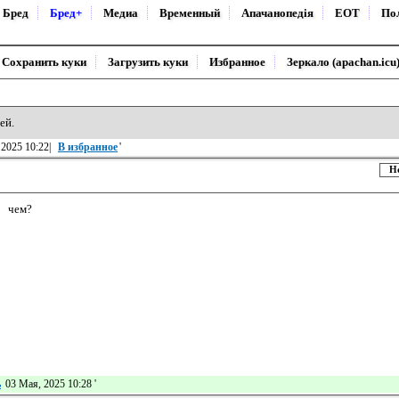
Бред
Бред+
Медиа
Временный
Апачанопедiя
ЕОТ
По
Сохранить куки
Загрузить куки
Избранное
Зеркало (apachan.icu
ей.
 2025 10:22|
В избранное
'
Н
чем?
ь
03 Мая, 2025 10:28
'