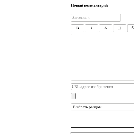
Новый комментарий
S
B
I
S
U