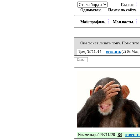
Глагне
Однопоток
Поиск по сайту
Мой профиль
Мои посты
Она хочет лизать попу. Помогите 
Тред №711514
ответить
(
2
) 03 Мая,
Вниз
Комментарий №711520
R0
ответит