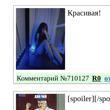
Красивая!
Комментарий №710127
R0
о
[spoiler][/spo