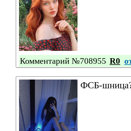
Комментарий №708955
R0
о
ФСБ-шница