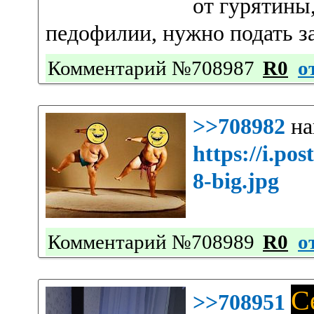
от гурятины
педофилии, нужно подать за
Комментарий №708987
R0
о
>>708982
на
https://i.p
8-big.jpg
Комментарий №708989
R0
о
С
>>708951