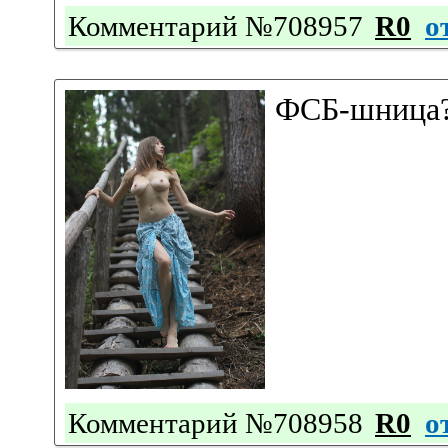
Комментарий №708957
R0
о
ФСБ-шница
Комментарий №708958
R0
о