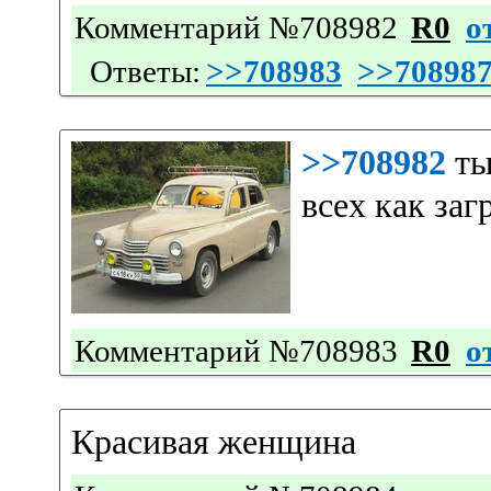
Комментарий №708982
R0
о
Ответы:
>>708983
>>70898
>>708982
ты
всех как заг
Комментарий №708983
R0
о
Красивая женщина