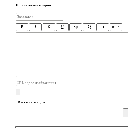
Новый комментарий
Sp
Q
:)
mp4
B
I
S
U