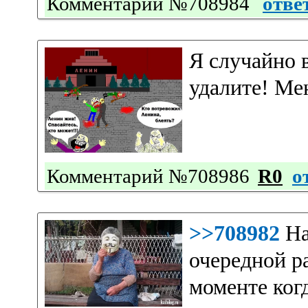
Комментарий №708984
отве
Я случайно 
удалите! Мен
Комментарий №708986
R0
о
>>708982
На
очередной р
моменте ког