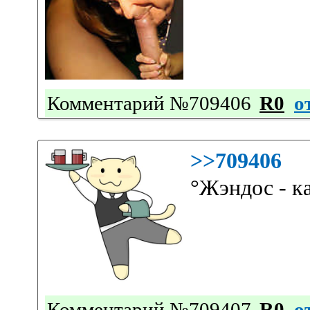
Комментарий №709406
R0
о
>>709406
°Жэндос - к
Комментарий №709407
R0
о