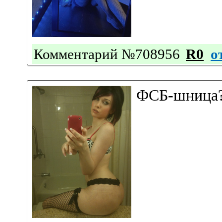
Комментарий №708956
R0
о
ФСБ-шница