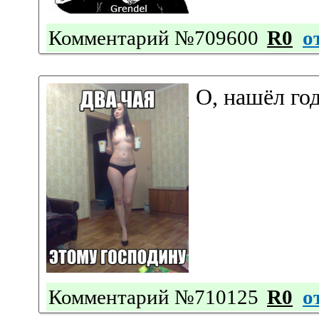
Комментарий №709600
R0
о
О, нашёл го
Комментарий №710125
R0
о