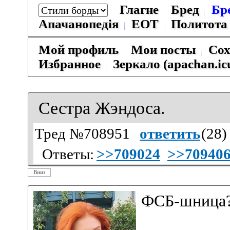
Глагне
Бред
Бр
Апачанопедiя
ЕОТ
Политота
Мой профиль
Мои посты
Сох
Избранное
Зеркало (apachan.ic
Сестра Жэндоса.
Тред №708951
ответить
(
28
)
Ответы:
>>709024
>>70940
Вниз
ФСБ-шница