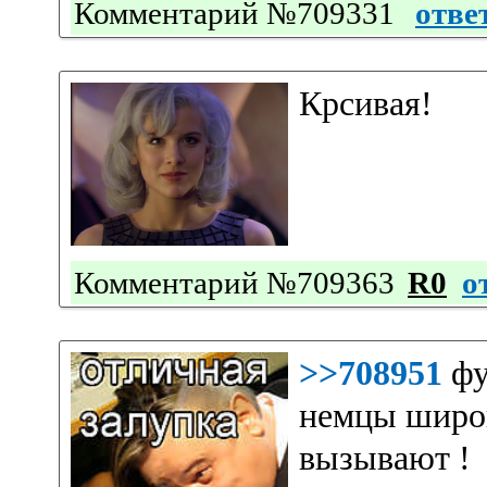
Комментарий №709331
отве
Крсивая!
Комментарий №709363
R0
о
>>708951
фу
немцы широк
вызывают !