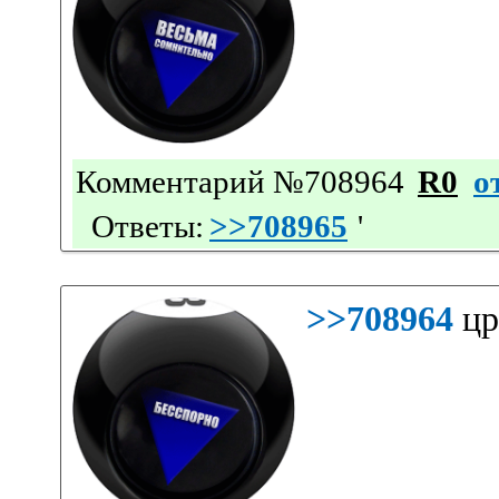
Комментарий №708964
R0
о
Ответы:
>>708965
'
>>708964
цр