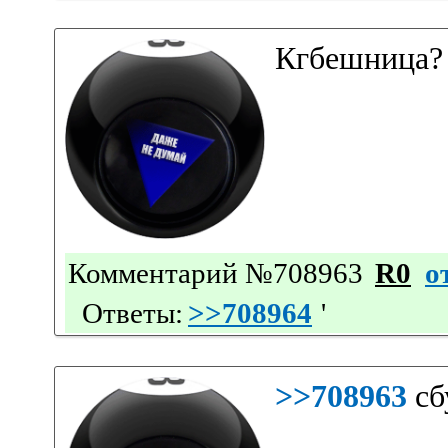
Кгбешница?
Комментарий №708963
R0
о
Ответы:
>>708964
'
>>708963
сб