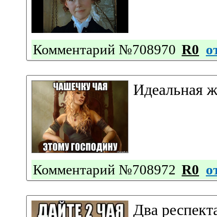
Комментарий №708970
R0
о
Идеальная 
Комментарий №708972
R0
о
Два респект