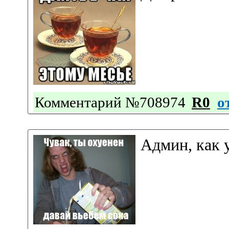
Комментарий №708974
R0
о
Админ, как 