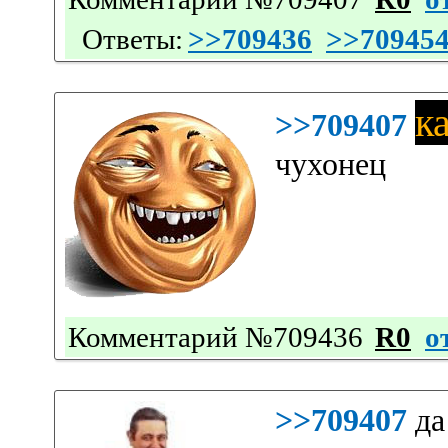
Ответы:
>>709436
>>70945
к
>>709407
чухонец
Комментарий №709436
R0
о
>>709407
да