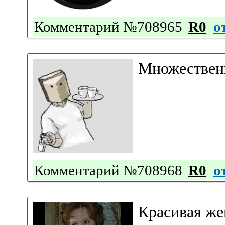
Комментарий №708965
R0
о
Множествен
Комментарий №708968
R0
о
Красивая ж