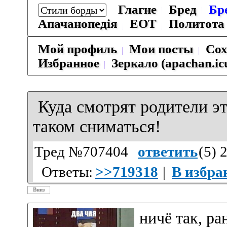
Глагне
Бред
Бр
Апачанопедiя
ЕОТ
Политота
Мой профиль
Мои посты
Сох
Избранное
Зеркало (apachan.ic
Куда смотрят родители э
таком сниматься!
Тред №707404
ответить
(
5
) 
Ответы:
>>719318
|
В избра
Вниз
ничё так, р