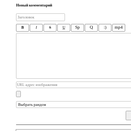
Новый комментарий
Sp
Q
:)
mp4
B
I
S
U