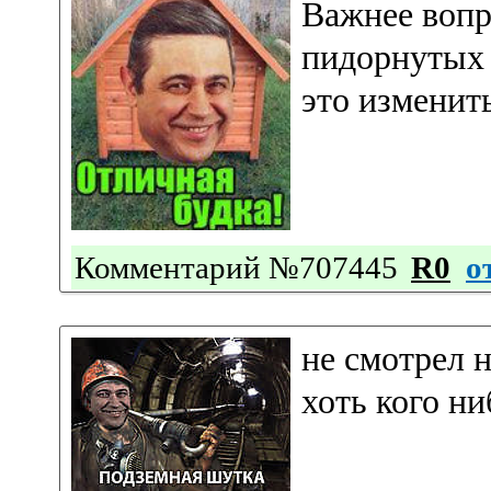
Важнее вопр
пидорнутых 
это изменит
Комментарий №707445
R0
о
не смотрел 
хоть кого ни