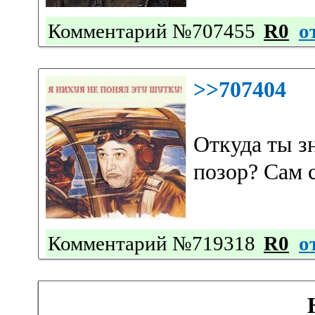
Комментарий №707455
R0
о
>>707404
Откуда ты зн
позор? Сам 
Комментарий №719318
R0
о