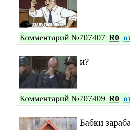
Комментарий №707407
R0
о
и?
Комментарий №707409
R0
о
Бабки зараб