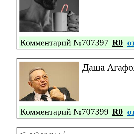
Комментарий №707397
R0
о
Даша Агафо
Комментарий №707399
R0
о