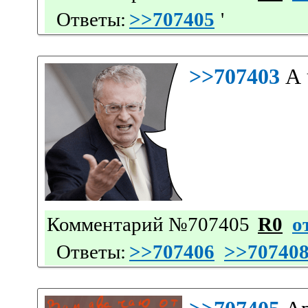
Ответы:
>>707405
'
>>707403
А 
Комментарий №707405
R0
о
Ответы:
>>707406
>>70740