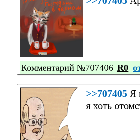
>>707405
Ар
Комментарий №707406
R0
о
>>707405
Я 
я хоть отомс