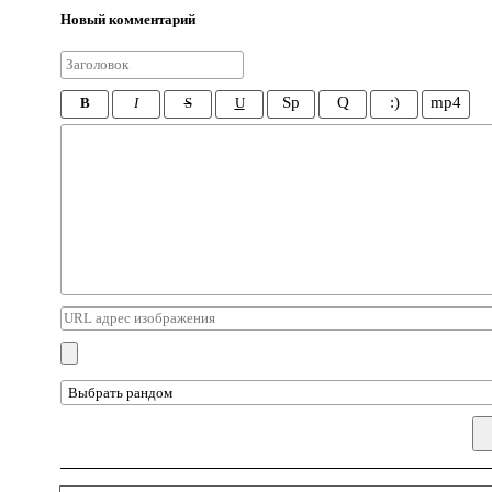
Новый комментарий
Sp
Q
:)
mp4
B
I
S
U