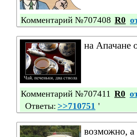
Комментарий №707408
R0
о
на Апачане 
Комментарий №707411
R0
о
Ответы:
>>710751
'
возможно, а 