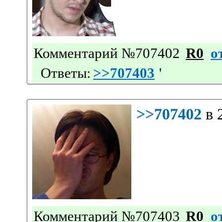
Комментарий №707402
R0
о
Ответы:
>>707403
'
>>707402
в 
Комментарий №707403
R0
о