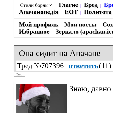
Глагне
Бред
Бр
Апачанопедiя
ЕОТ
Политота
Мой профиль
Мои посты
Сох
Избранное
Зеркало (apachan.ic
Она сидит на Апачане
Тред №707396
ответить
(
11
)
Вниз
Знаю, давно 