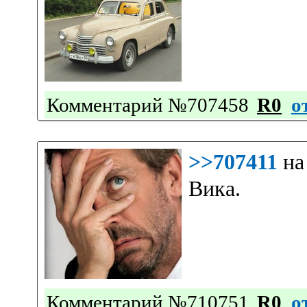
Комментарий №707458
R0
о
>>707411
на
Вика.
Комментарий №710751
R0
о