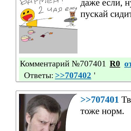
даже если, н
пускай сиди
Комментарий №707401
R0
о
Ответы:
>>707402
'
>>707401
Тв
тоже норм.