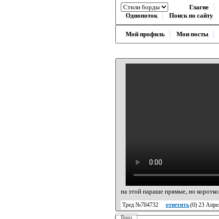
Глагне
Однопоток
Поиск по сайту
Мой профиль
Мои посты
на этой параше прямые, но коротк
Тред №704732
ответить
(
0
) 23 Апре
Вниз