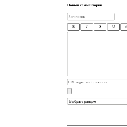
Новый комментарий
S
B
I
S
U