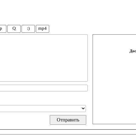
p
Q
:)
mp4
Дос