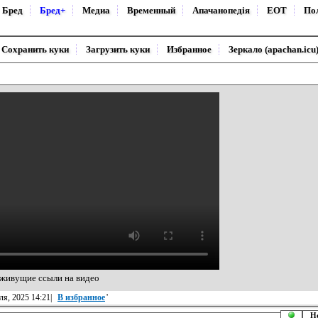
Бред
Бред+
Медиа
Временный
Апачанопедiя
ЕОТ
По
Сохранить куки
Загрузить куки
Избранное
Зеркало (apachan.icu
оживущие ссыли на видео
ля, 2025 14:21|
В избранное
'
Н