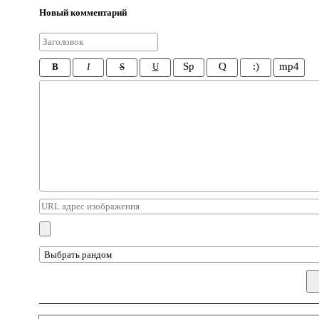
Новый комментарий
Sp
Q
:)
mp4
B
I
S
U