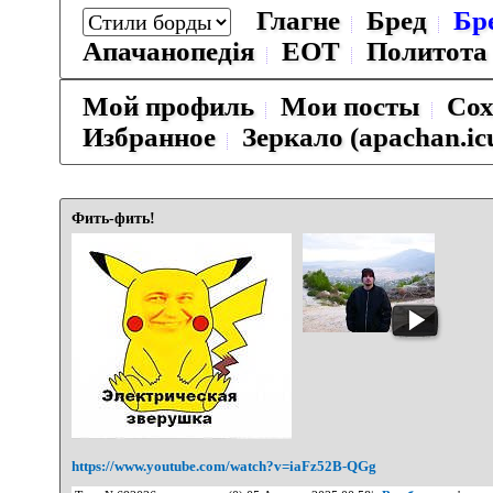
Глагне
Бред
Бр
Апачанопедiя
ЕОТ
Политота
Мой профиль
Мои посты
Сох
Избранное
Зеркало (apachan.ic
Фить-фить!
https://www.youtube.com/watch?v=iaFz52B-QGg