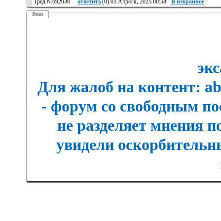
Тред №692036
ответить
(
0
) 05 Апреля, 2025 00:58|
В избранное
'
Вниз
экс
Для жалоб на контент: a
- форум со свободным п
не разделяет мнения п
увидели оскорбительны