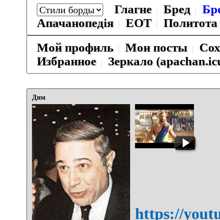
Глагне
Бред
Бр
Апачанопедiя
ЕОТ
Политота
Мой профиль
Мои посты
Сох
Избранное
Зеркало (apachan.ic
Дим
https://you