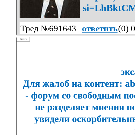
si=LhBktC
Тред №691643
ответить
(
0
) 
Вниз
экс
Для жалоб на контент: a
- форум со свободным п
не разделяет мнения п
увидели оскорбительны