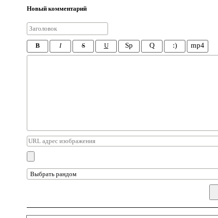
Новый комментарий
Sp
Q
:)
mp4
B
I
S
U