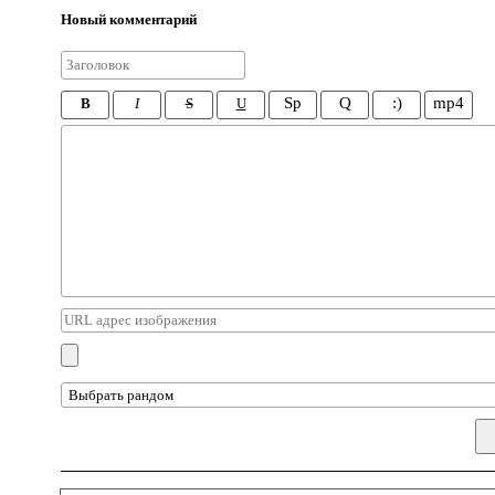
Новый комментарий
Sp
Q
:)
mp4
B
I
S
U