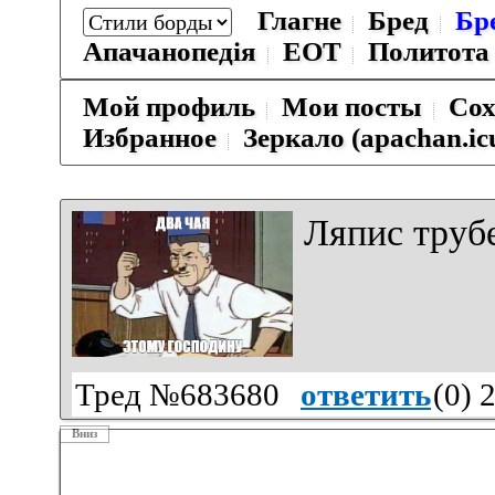
Глагне
Бред
Бр
Апачанопедiя
ЕОТ
Политота
Мой профиль
Мои посты
Сох
Избранное
Зеркало (apachan.ic
Ляпис трубе
Тред №683680
ответить
(
0
) 
Вниз