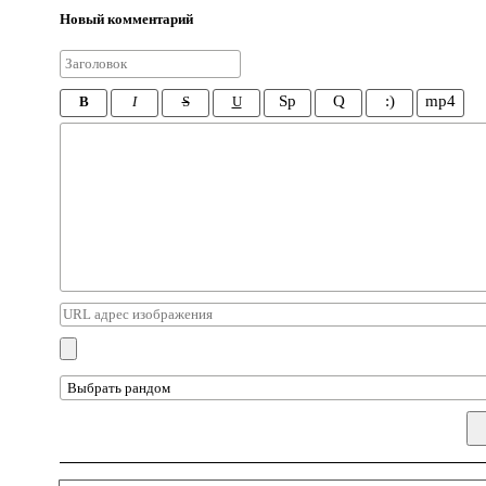
Новый комментарий
Sp
Q
:)
mp4
B
I
S
U