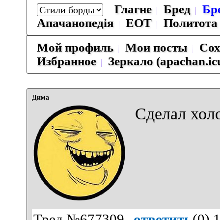
Глагне
Бред
Бр
Апачанопедiя
ЕОТ
Политота
Мой профиль
Мои посты
Сох
Избранное
Зеркало (apachan.ic
Дима
Сделал холо
Тред №677309
ответить
(
0
) 