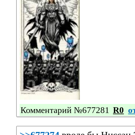
Комментарий №677281
R0
о