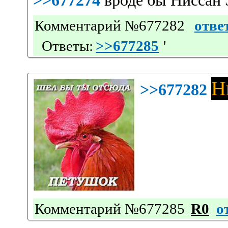
>>677274
вроде бы Ниссан 
Комментарий №677282
отве
Ответы:
>>677285
'
Н
>>677282
Комментарий №677285
R0
о