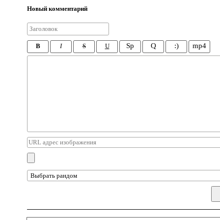
Новый комментарий
Sp
Q
:)
mp4
B
I
S
U