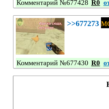
Комментарий №677428
R0
о
м
>>677273
Комментарий №677430
R0
о