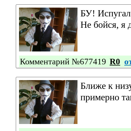
БУ! Испугал
Не бойся, я 
Комментарий №677419
R0
о
Ближе к низ
примерно та