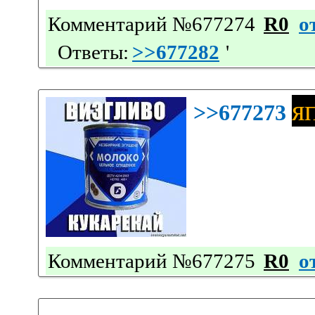
Комментарий №677274
R0
о
Ответы:
>>677282
'
я
>>677273
Комментарий №677275
R0
о