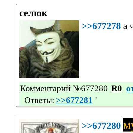
селюк
>>677278
а 
Комментарий №677280
R0
о
Ответы:
>>677281
'
м
>>677280