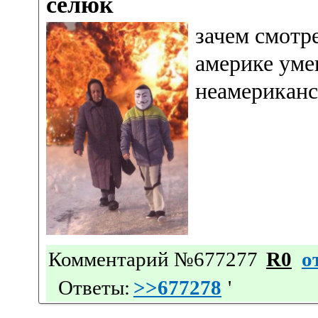
селюк
зачем смотр
америке уме
неамериканс
Комментарий №677277
R0
о
Ответы:
>>677278
'