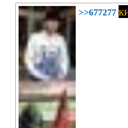
к
>>677277