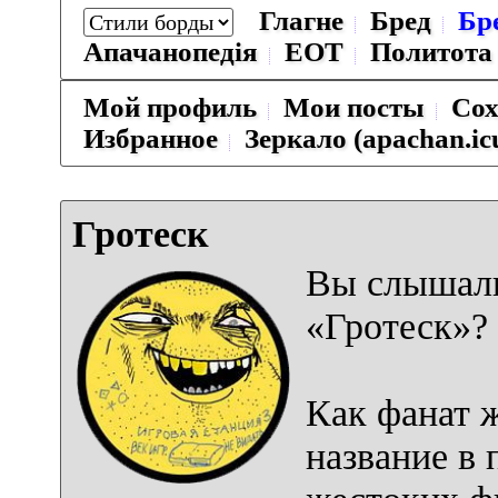
Глагне
Бред
Бр
Апачанопедiя
ЕОТ
Политота
Мой профиль
Мои посты
Сох
Избранное
Зеркало (apachan.ic
Гротеск
Вы слышали
«Гротеск»?
Как фанат ж
название в