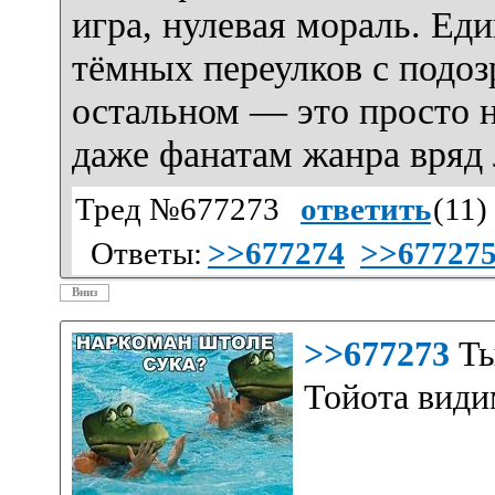
игра, нулевая мораль. Ед
тёмных переулков с подо
остальном — это просто н
даже фанатам жанра вряд 
Тред №677273
ответить
(
11
)
Ответы:
>>677274
>>67727
Вниз
>>677273
Ты
Тойота види