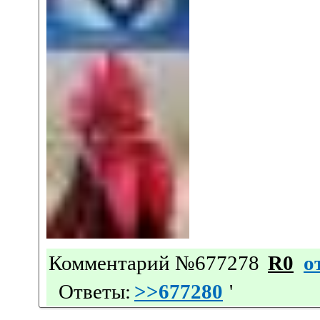
Комментарий №677278
R0
о
Ответы:
>>677280
'