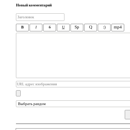
Новый комментарий
Sp
Q
:)
mp4
B
I
S
U