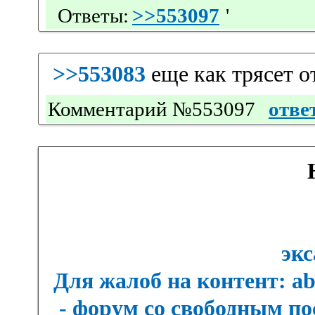
Ответы:
>>553097
'
>>553083
еще как трясет от
Комментарий №553097
отве
экс
Для жалоб на контент: a
- форум со свободным п