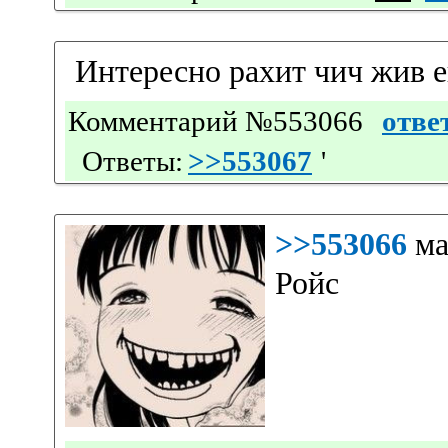
Интересно рахит чич жив 
Комментарий №553066
отве
Ответы:
>>553067
'
>>553066
ма
Ройс