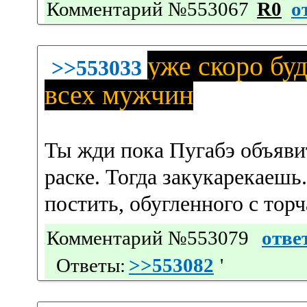
Комментарий №553067
R0
о
уже скоро бу
>>553033
всех мужчин
Ты жди пока Пугабэ объяви
раске. Тогда закукарекаешь
постить, обугленного с торч
Комментарий №553079
отве
Ответы:
>>553082
'