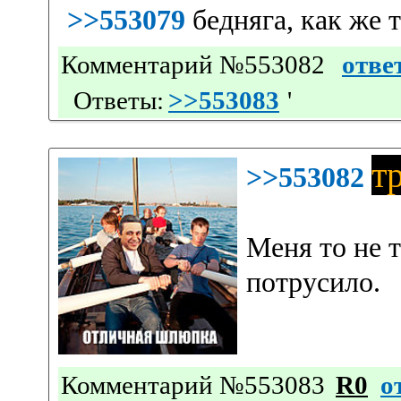
>>553079
бедняга, как же т
Комментарий №553082
отве
Ответы:
>>553083
'
т
>>553082
Меня то не т
потрусило.
Комментарий №553083
R0
о