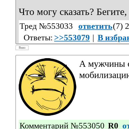
Что могу сказать? Бегите,
Тред №553033
ответить
(
7
) 
Ответы:
>>553079
|
В избра
Вниз
А мужчины о
мобилизаци
Комментарий №553050
R0
о