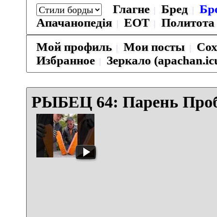
Глагне
Бред
Бр
Апачанопедiя
ЕОТ
Политота
Мой профиль
Мои посты
Сох
Избранное
Зеркало (apachan.ic
РЫБЕЦ 64: Парень Проб