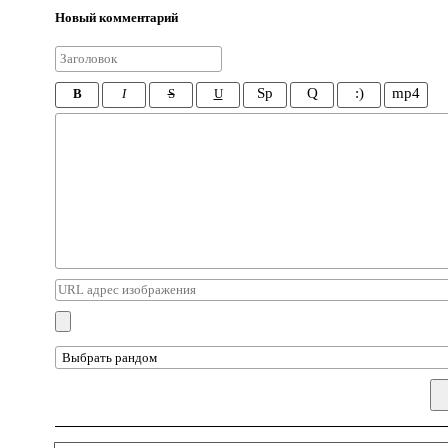
Новый комментарий
Sp
Q
:)
mp4
B
I
S
U