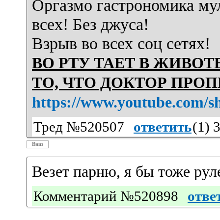
Оргазмо гастрономика мул
всех! Без джуса!
Взрыв во всех соц сетях!
ВО РТУ ТАЕТ В ЖИВОТ
ТО, ЧТО ДОКТОР ПРОП
https://www.youtube.com/s
Тред №520507
ответить
(
1
) 
Вниз
Везет парню, я бы тоже ру
Комментарий №520898
отве