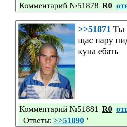
Комментарий №51878
R0
от
>>51871
Ты 
щас пару пи
куна ебать
Комментарий №51881
R0
от
Ответы:
>>51890
'