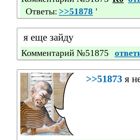
Ответы:
>>51878
'
я еще зайду
Комментарий №51875
ответ
>>51873
я н