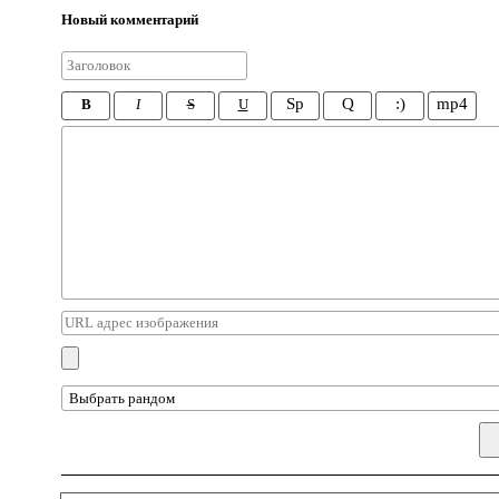
Новый комментарий
Sp
Q
:)
mp4
B
I
S
U