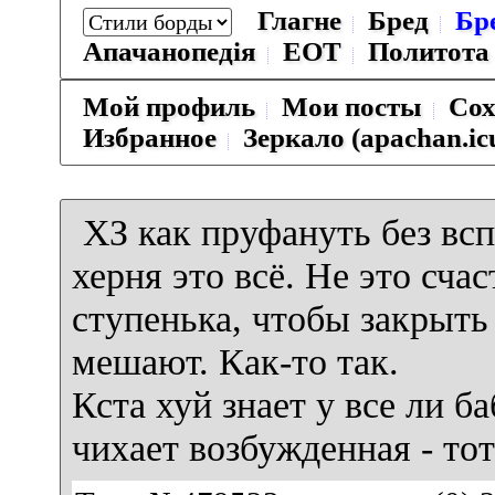
Глагне
Бред
Бр
Апачанопедiя
ЕОТ
Политота
Мой профиль
Мои посты
Сох
Избранное
Зеркало (apachan.ic
ХЗ как пруфануть без вс
херня это всё. Не это сча
ступенька, чтобы закрыть
мешают. Как-то так.
Кста хуй знает у все ли ба
чихает возбужденная - тот