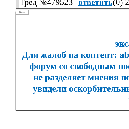
Тред №479523
ответить
(
0
) 
Вниз
экс
Для жалоб на контент: a
- форум со свободным п
не разделяет мнения п
увидели оскорбительны