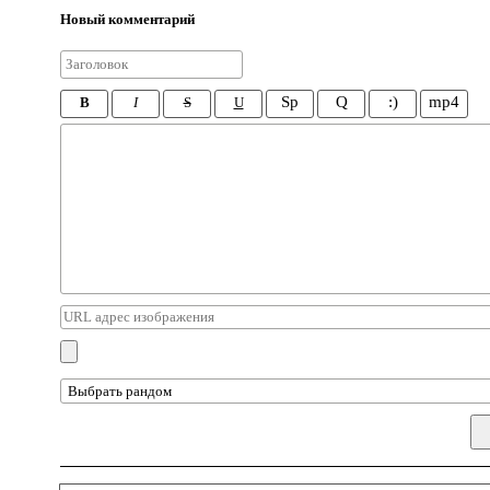
Новый комментарий
Sp
Q
:)
mp4
B
I
S
U