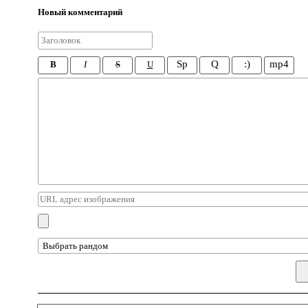
Новый комментарий
Sp
Q
:)
mp4
B
I
S
U