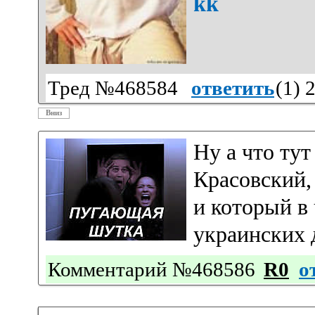
kk
Тред №468584
ответить
(
1
) 
Вниз
Ну а что тут
Красовский,
и который в
украинских д
Комментарий №468586
R0
о