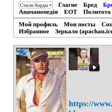
Глагне
Бред
Бр
Апачанопедiя
ЕОТ
Политота
Мой профиль
Мои посты
Сох
Избранное
Зеркало (apachan.ic
https://www