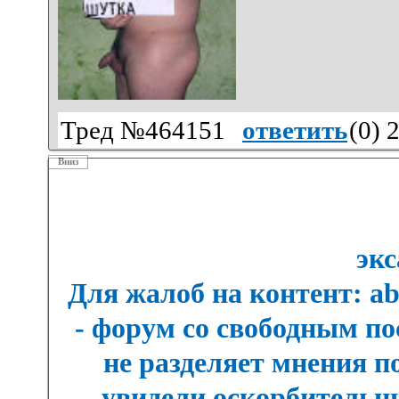
Тред №464151
ответить
(
0
) 
Вниз
экс
Для жалоб на контент: a
- форум со свободным п
не разделяет мнения п
увидели оскорбительны