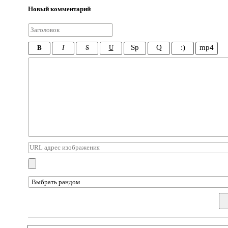
Новый комментарий
Sp
Q
:)
mp4
B
I
S
U