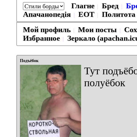
Глагне
Бред
Бр
Апачанопедiя
ЕОТ
Политота
Мой профиль
Мои посты
Сох
Избранное
Зеркало (apachan.ic
Подъёбок
Тут подъёб
полуёбок