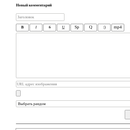
Новый комментарий
Sp
Q
:)
mp4
B
I
S
U