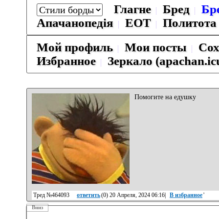
Глагне
Бред
Бр
Апачанопедiя
ЕОТ
Политота
Мой профиль
Мои посты
Сох
Избранное
Зеркало (apachan.ic
Помогите на едушку
Тред №464093
ответить
(
0
) 20 Апреля, 2024 06:16|
В избранное
'
Вниз