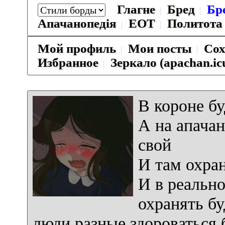
Глагне
Бред
Бр
Апачанопедiя
ЕОТ
Политота
Мой профиль
Мои посты
Сох
Избранное
Зеркало (apachan.ic
В короне бу
А на апачан
свой
И там охран
И в реальн
охранять бу
люди разные здороваться б