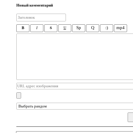
Новый комментарий
Sp
Q
:)
mp4
B
I
S
U