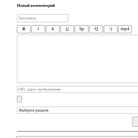
Новый комментарий
Sp
Q
:)
mp4
B
I
S
U