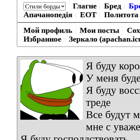
Глагне
Бред
Бр
Апачанопедiя
ЕОТ
Политота
Мой профиль
Мои посты
Сох
Избранное
Зеркало (apachan.ic
Я буду коро
У меня буде
Я буду восс
треде
Все будут м
мне с уваж
Я буду госполдствовать