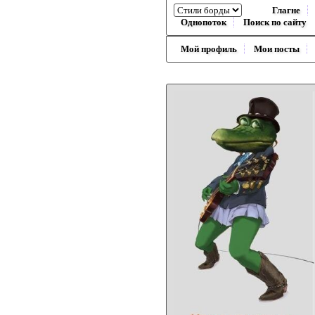
Глагне
Однопоток
Поиск по сайту
Мой профиль
Мои посты