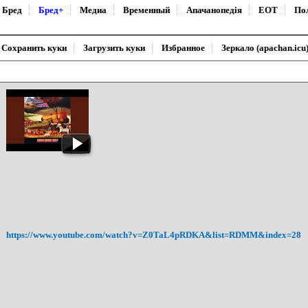
Бред
Бред+
Медиа
Временный
Апачанопедiя
ЕОТ
По
Сохранить куки
Загрузить куки
Избранное
Зеркало (apachan.icu
https://www.youtube.com/watch?v=Z0TaL4pRDKA&list=RDMM&index=28