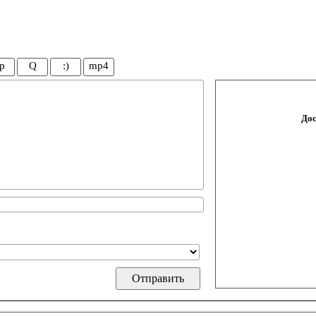
p
Q
:)
mp4
Дос