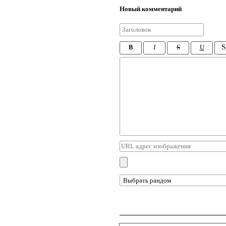
Новый комментарий
S
B
I
S
U