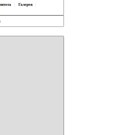
литота
Галерея
)