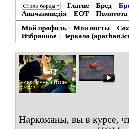
Глагне
Бред
Бр
Апачанопедiя
ЕОТ
Политота
Мой профиль
Мои посты
Сох
Избранное
Зеркало (apachan.ic
Наркоманы, вы в курсе, ч