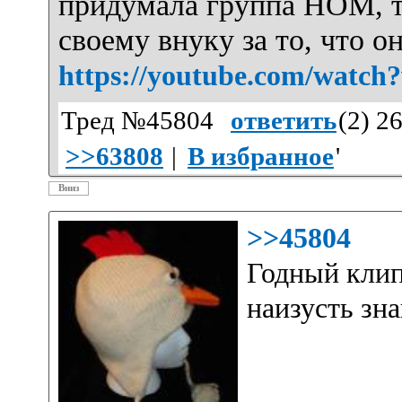
придумала группа НОМ, т
своему внуку за то, что о
https://youtube.com/wat
Тред №45804
ответить
(
2
) 2
>>63808
|
В избранное
'
Вниз
>>45804
Годный клип
наизусть зн