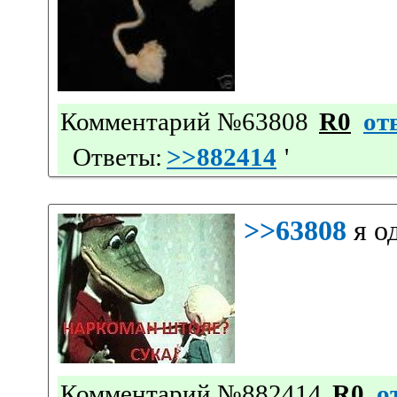
Комментарий №63808
R0
от
Ответы:
>>882414
'
>>63808
я о
Комментарий №882414
R0
о