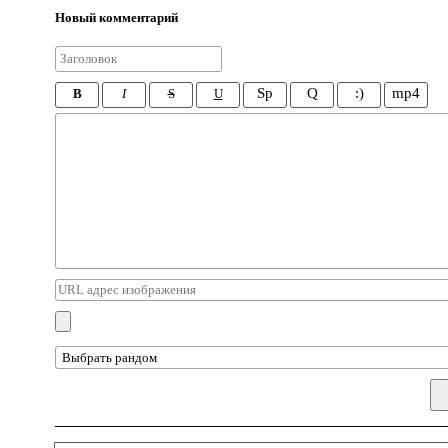
Новый комментарий
Sp
Q
:)
mp4
B
I
S
U