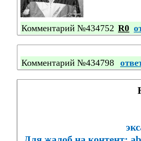
Комментарий №434752
R0
о
Комментарий №434798
отве
экс
Для жалоб на контент: a