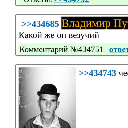
Владимир Пу
>>434685
Какой же он везучий
Комментарий №434751
отве
>>434743
че