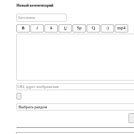
Новый комментарий
Sp
Q
:)
mp4
B
I
S
U