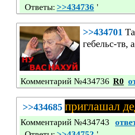
Ответы:
>>434736
'
>>434701
Та
гебельс-тв,
Комментарий №434736
R0
о
приглашал де
>>434685
Комментарий №434743
отве
Ответы:
>>434752
'