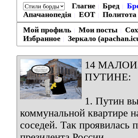
Глагне
Бред
Бр
Апачанопедiя
ЕОТ
Политота
Мой профиль
Мои посты
Сох
Избранное
Зеркало (apachan.ic
14 МАЛО
ПУТИНЕ:
1. Путин вы
коммунальной квартире на
соседей. Так проявилась 
президента России.