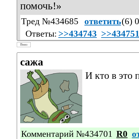
помочь!»
Тред №434685
ответить
(
6
) 
Ответы:
>>434743
>>43475
Вниз
сажа
И кто в это
Комментарий №434701
R0
о