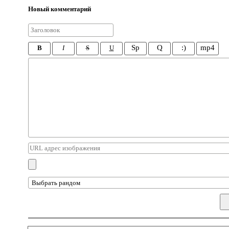
Новый комментарий
Sp
Q
:)
mp4
B
I
S
U