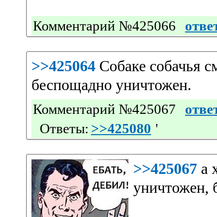
Комментарий №425066
отве
>>425064
Собаке собачья с
беспощадно уничтожен.
Комментарий №425067
отве
Ответы:
>>425080
'
>>425067
а 
уничтожен, 