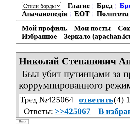
Глагне
Бред
Бр
Апачанопедiя
ЕОТ
Политота
Мой профиль
Мои посты
Сох
Избранное
Зеркало (apachan.ic
Николай Степанович А
Был убит путинцами за п
коррумпированного режим
Тред №425064
ответить
(
4
) 
Ответы:
>>425067
|
В избра
Вниз