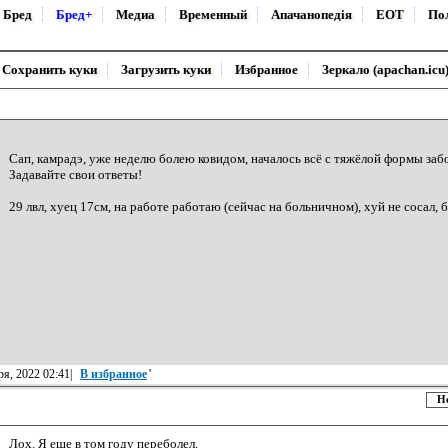
Бред
Бред+
Медиа
Временный
Апачанопедiя
ЕОТ
По
Сохранить куки
Загрузить куки
Избранное
Зеркало (apachan.icu
Сап, камрадэ, уже неделю болею ковидом, началось всё с тяжёлой формы заб
Задавайте свои ответы!
29 лвл, хуец 17см, на работе работаю (сейчас на больничном), хуй не сосал, 
ря, 2022 02:41|
В избранное
'
Н
Лох. Я еще в том году переболел.