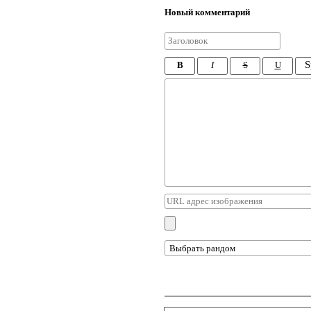
Новый комментарий
S
B
I
S
U