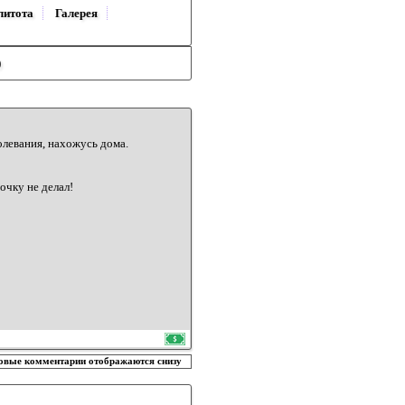
литота
Галерея
)
олевания, нахожусь дома.
бочку не делал!
овые комментарии отображаются снизу