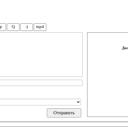
p
Q
:)
mp4
Дос