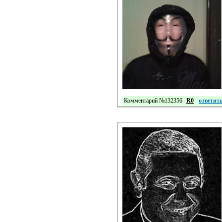
Комментарий №132356
R0
ответит