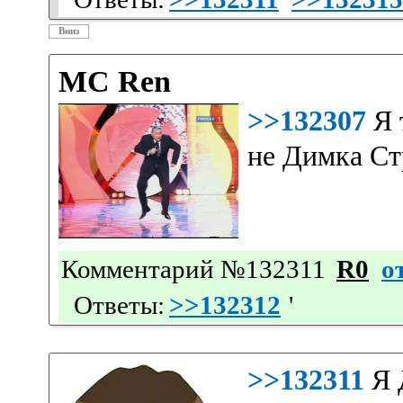
Вниз
MC Ren
>>132307
Я 
не Димка Ст
Комментарий №132311
R0
о
Ответы:
>>132312
'
>>132311
Я 