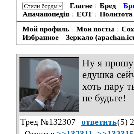
Глагне
Бред
Бр
Апачанопедiя
ЕОТ
Политота
Мой профиль
Мои посты
Сох
Избранное
Зеркало (apachan.ic
Ну я прошу
едушка сей
хоть пару 
не будьте!
Тред №132307
ответить
(
5
) 
Ответы:
>>132311
>>132315