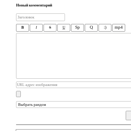
Новый комментарий
Sp
Q
:)
mp4
B
I
S
U