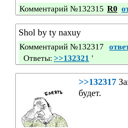
Комментарий №132315
R0
о
Shol by ty naxuy
Комментарий №132317
отве
Ответы:
>>132321
'
>>132317
За
будет.