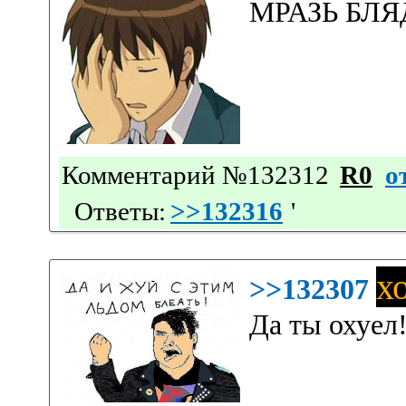
МРАЗЬ БЛЯД
Комментарий №132312
R0
о
Ответы:
>>132316
'
х
>>132307
Да ты охуел