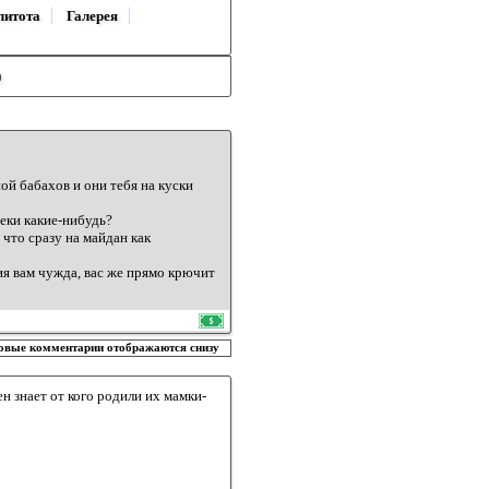
литота
Галерея
)
ой бабахов и они тебя на куски
еки какие-нибудь?
 что сразу на майдан как
ция вам чужда, вас же прямо крючит
овые комментарии отображаются снизу
н знает от кого родили их мамки-