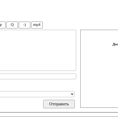
p
Q
:)
mp4
Дос