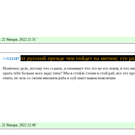
ь
22 Января, 2022 21:31
'
от русский прежде чем пойдет на митинг, сто ра
>>132187
Понятное дело, потому что ссыкло, и понимает что это не его земля, и что ни
орать тебе больше всех надо типа? Мы в стойле стоим и стой раб, все это 
опять, не лезь со своим мнением раба в хуй знает каком поколении
ь
22 Января, 2022 22:48
'