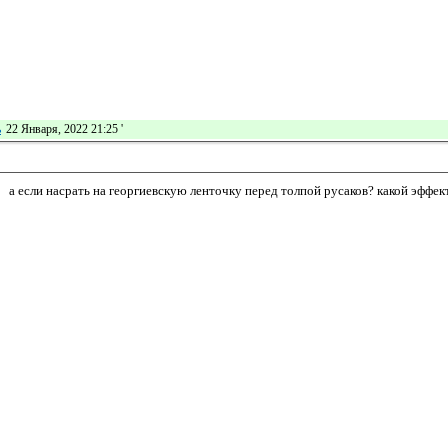
ь
22 Января, 2022 21:25
'
а если насрать на георгиевскую ленточку перед толпой русаков? какой эффек