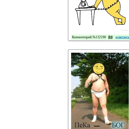
Комментарий №132190
R0
ответит