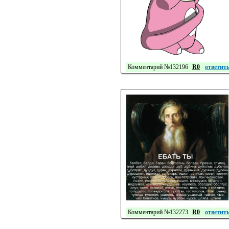
Комментарий №132196
R0
ответит
Комментарий №132273
R0
ответит