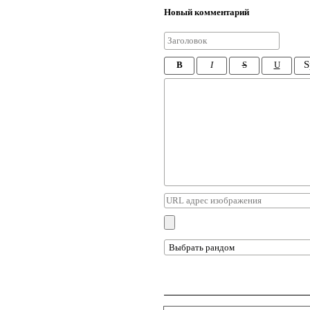
Новый комментарий
S
B
I
S
U