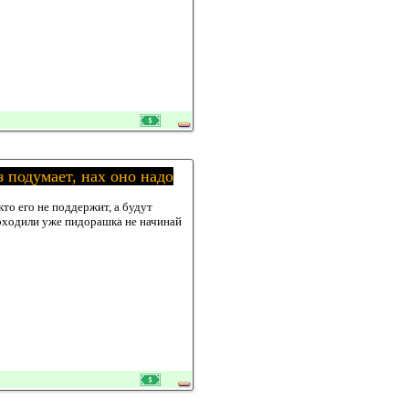
з подумает, нах оно надо
кто его не поддержит, а будут
проходили уже пидорашка не начинай