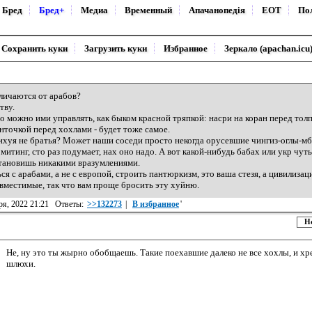
Бред
Бред+
Медиа
Временный
Апачанопедiя
ЕОТ
По
Сохранить куки
Загрузить куки
Избранное
Зеркало (apachan.icu
личаются от арабов?
тву.
то можно ими управлять, как быком красной тряпкой: насри на коран перед толп
нточкой перед хохлами - будет тоже самое.
нихуя не братья? Может наши соседи просто некогда орусевшие чингиз-оглы-мб
итинг, сто раз подумает, нах оно надо. А вот какой-нибудь бабах или укр чуть
тановишь никакими вразумлениями.
ся с арабами, а не с европой, строить пантюркизм, это ваша стезя, а цивилиза
овместимые, так что вам проще бросить эту хуйню.
аря, 2022 21:21 Ответы:
>>132273
|
В избранное
'
Н
Не, ну это ты жырно обобщаешь. Такие поехавшие далеко не все хохлы, и хре
шлюхи.