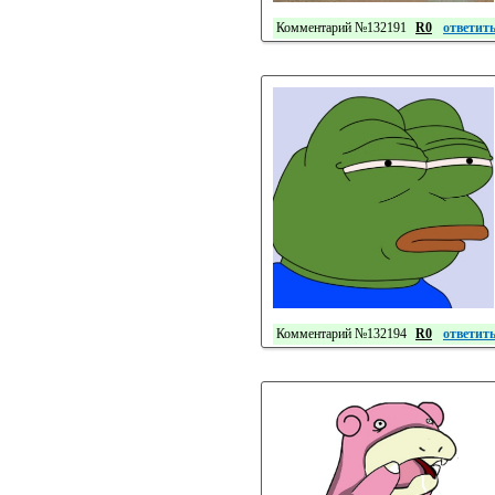
Комментарий №132191
R0
ответит
Комментарий №132194
R0
ответит