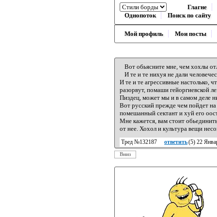
Глагне
Однопоток
Поиск по сайту
Мой профиль
Мои посты
Вот обьясните мне, чем хохлы от
И те и те нихуя не дали человечес
И те и те агрессивные настолько, ч
разорвут, помаши гейоргиевской ле
Пиздец, может мы и в самом деле 
Вот русский прежде чем пойдет на м
помешанный сектант и хуй его оос
Мне кажется, вам стоит обьединить
от нее. Хохол и культура вещи нес
Тред №132187
ответить
(
5
) 22 Янв
Вниз