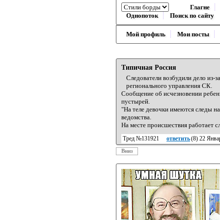
Глагне
Однопоток
Поиск по сайту
Мой профиль
Мои посты
Типичная Россия
Следователи возбудили дело из-з
регионального управления СК.
Сообщение об исчезновении ребенка
пустырей.
"На теле девочки имеются следы н
ведомства.
На месте происшествия работает с
Тред №131921
ответить
(
8
) 22 Янва
Вниз