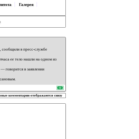
литота
Галерея
)
я, сообщили в пресс-службе
лчаса ее тело нашли на одном из
 — говорится в заявлении
усановым.
овые комментарии отображаются снизу