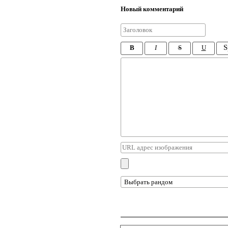
Новый комментарий
S
B
I
S
U