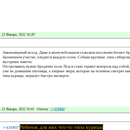
ь
22 Января, 2022 16:28
'
Закономерный исход. Даже в моем небольшом сельском поселении бегают бр
брошенном участке, плодятся каждую осень. Собаки крупные, типа сибирско
мусорные пакеты.
Отстреливать нужно бродячих псов. Псы в стаях теряют контроль над собой,
уже не домашние питомцы, а хищные звери, которые на человека смотрят как
типа курицы, загрызут быстро насмерть.
ь
22 Января, 2022 16:41 Ответы:
>>131942
'
Ребенок для них что-то типа курицы
>>131937