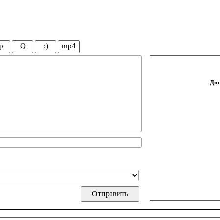
p
Q
:)
mp4
Дос