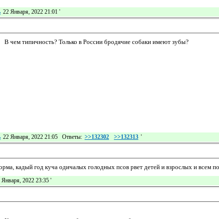
ь
22 Января, 2022 21:01
'
В чем типичность? Только в России бродячие собаки имеют зубы?
ь
22 Января, 2022 21:05 Ответы:
>>132302
>>132313
'
норма, кадый год куча одичалых голодных псов рвет детей и взрослых и всем п
 Января, 2022 23:35
'