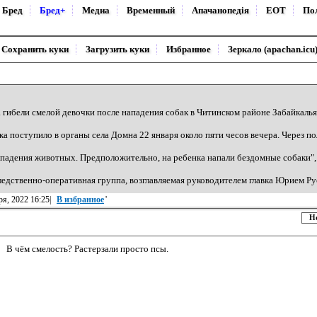
Бред
Бред+
Медиа
Временный
Апачанопедiя
ЕОТ
По
Сохранить куки
Загрузить куки
Избранное
Зеркало (apachan.icu
а гибели смелой девочки после нападения собак в Читинском районе Забайкаль
 поступило в органы села Домна 22 января около пяти чесов вечера. Через по
ападения животных. Предположительно, на ребенка напали бездомные собаки",
ледственно-оперативная группа, возглавляемая руководителем главка Юрием Р
ря, 2022 16:25|
В избранное
'
Н
В чём смелость? Растерзали просто псы.