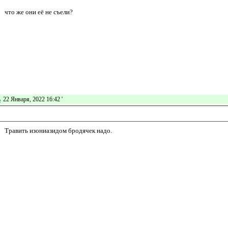
что же они её не съели?
ь
22 Января, 2022 16:42
'
Травить изониазидом бродячек надо.