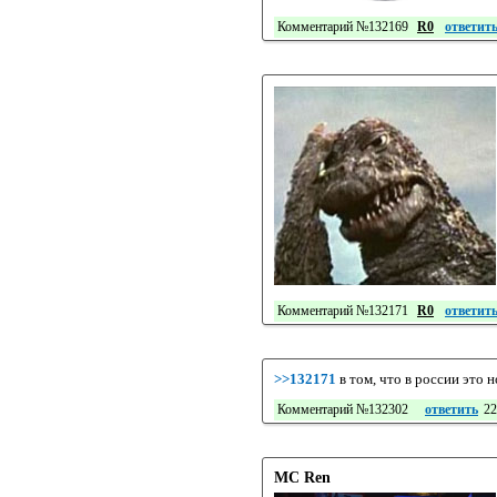
Комментарий №132169
R0
ответит
Комментарий №132171
R0
ответит
>>132171
в том, что в россии это 
Комментарий №132302
ответить
22
MC Ren