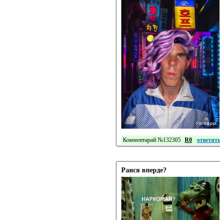
Комментарий №132305
R0
ответит
Раися вперде?