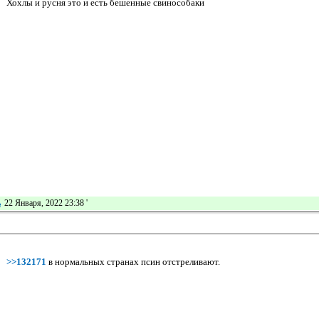
Хохлы и русня это и есть бешенные свинособаки
ь
22 Января, 2022 23:38
'
>>132171
в нормальных странах псин отстреливают.