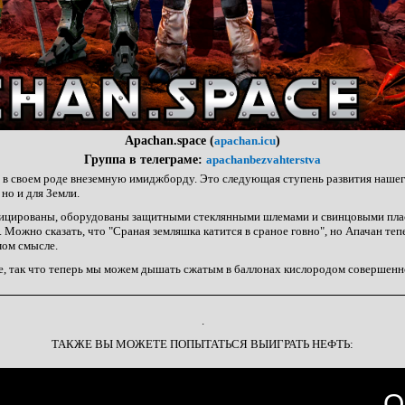
Apachan.space (
apachan.icu
)
Группа в телеграме:
apachanbezvahterstva
в своем роде внеземную имиджборду. Это следующая ступень развития нашего
 но и для Земли.
ицированы, оборудованы защитными стеклянными шлемами и свинцовыми пла
 Можно сказать, что "Сраная земляшка катится в сраное говно", но Апачан теп
мом смысле.
е, так что теперь мы можем дышать сжатым в баллонах кислородом совершенн
.
ТАКЖЕ ВЫ МОЖЕТЕ ПОПЫТАТЬСЯ ВЫИГРАТЬ НЕФТЬ: