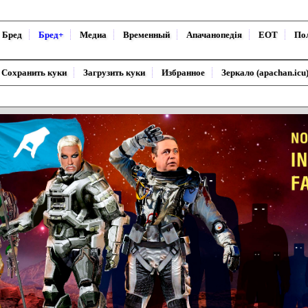
Бред
Бред+
Медиа
Временный
Апачанопедiя
ЕОТ
По
Сохранить куки
Загрузить куки
Избранное
Зеркало (apachan.icu