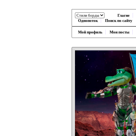
Глагне
Однопоток
Поиск по сайту
Мой профиль
Мои посты