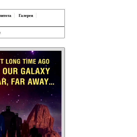
литота
Галерея
)