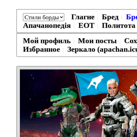
Глагне
Бред
Бр
Апачанопедiя
ЕОТ
Политота
Мой профиль
Мои посты
Сох
Избранное
Зеркало (apachan.ic