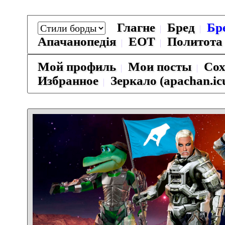
Глагне
Бред
Бр
Апачанопедiя
ЕОТ
Политота
Мой профиль
Мои посты
Сох
Избранное
Зеркало (apachan.ic