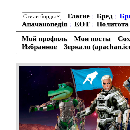
Глагне
Бред
Бр
Апачанопедiя
ЕОТ
Политота
Мой профиль
Мои посты
Сох
Избранное
Зеркало (apachan.ic