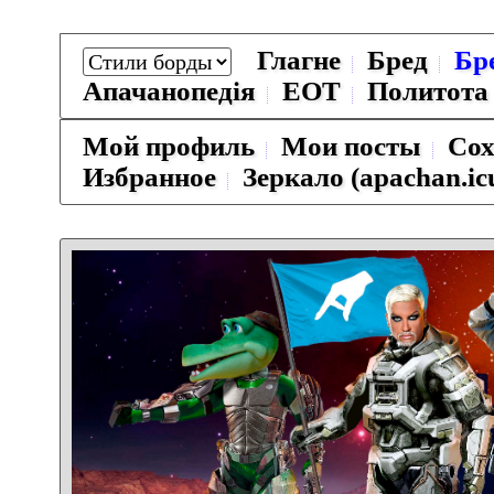
Глагне
Бред
Бр
Апачанопедiя
ЕОТ
Политота
Мой профиль
Мои посты
Сох
Избранное
Зеркало (apachan.ic