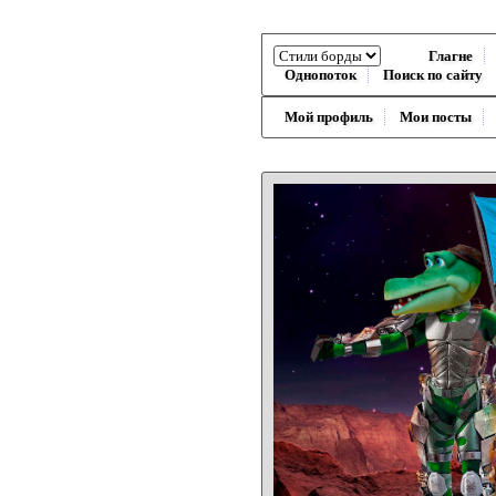
Глагне
Однопоток
Поиск по сайту
Мой профиль
Мои посты