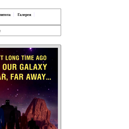
литота
Галерея
)