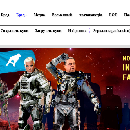
Бред
Бред+
Медиа
Временный
Апачанопедiя
ЕОТ
По
Сохранить куки
Загрузить куки
Избранное
Зеркало (apachan.icu