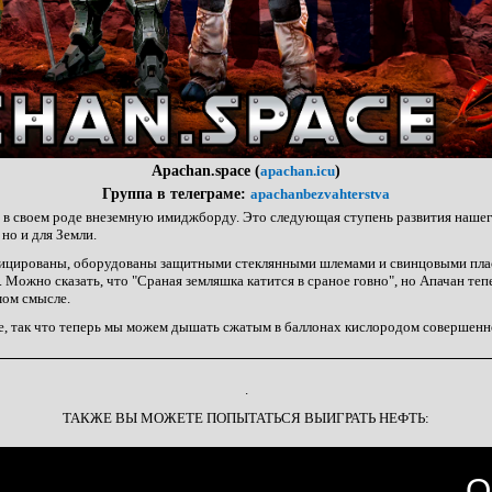
Apachan.space (
apachan.icu
)
Группа в телеграме:
apachanbezvahterstva
в своем роде внеземную имиджборду. Это следующая ступень развития нашего
 но и для Земли.
ицированы, оборудованы защитными стеклянными шлемами и свинцовыми пла
 Можно сказать, что "Сраная земляшка катится в сраное говно", но Апачан теп
мом смысле.
е, так что теперь мы можем дышать сжатым в баллонах кислородом совершенн
.
ТАКЖЕ ВЫ МОЖЕТЕ ПОПЫТАТЬСЯ ВЫИГРАТЬ НЕФТЬ: